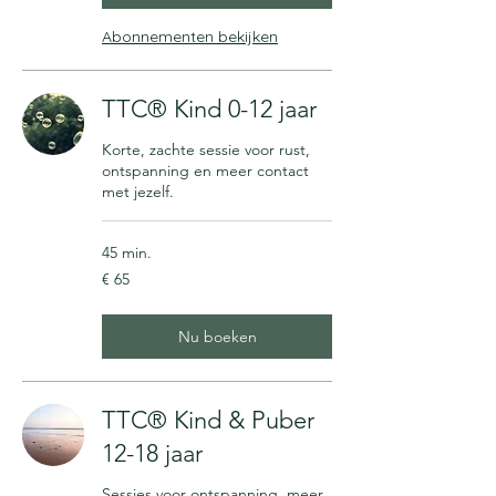
Abonnementen bekijken
TTC® Kind 0-12 jaar
Korte, zachte sessie voor rust,
ontspanning en meer contact
met jezelf.
45 min.
65
€ 65
euro
Nu boeken
TTC® Kind & Puber
12-18 jaar
Sessies voor ontspanning, meer