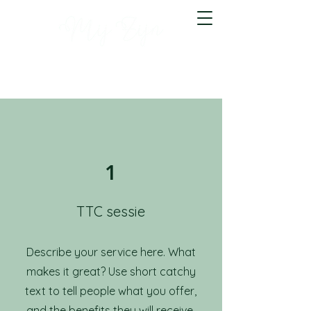
1
TTC sessie
Describe your service here. What
makes it great? Use short catchy
text to tell people what you offer,
and the benefits they will receive.