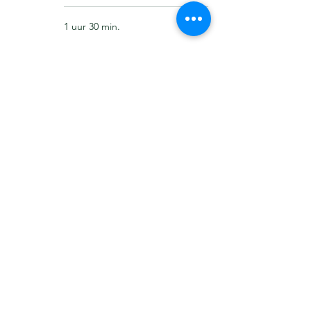
1 uur 30 min.
Nu boeken
Abonnementen bekijken
Anima Tradenda
Alleen in trajectvorm
1 uur 30 min.
Nu boeken
Abonnementen bekijken