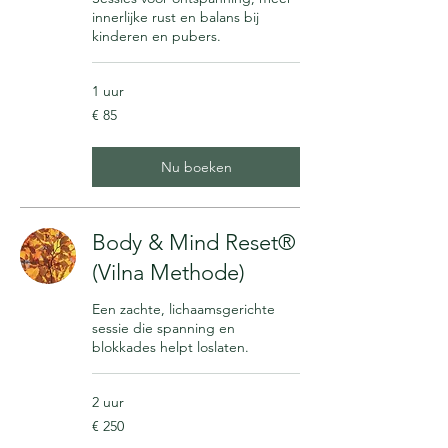
innerlijke rust en balans bij
kinderen en pubers.
1 uur
85
€ 85
euro
Nu boeken
Body & Mind Reset®
(Vilna Methode)
Een zachte, lichaamsgerichte
sessie die spanning en
blokkades helpt loslaten.
2 uur
250
€ 250
euro