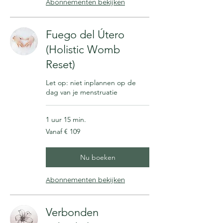
Abonnementen bekijken
Fuego del Útero
(Holistic Womb
Reset)
Let op: niet inplannen op de
dag van je menstruatie
1 uur 15 min.
Vanaf
Vanaf € 109
109
euro
Nu boeken
Abonnementen bekijken
Verbonden