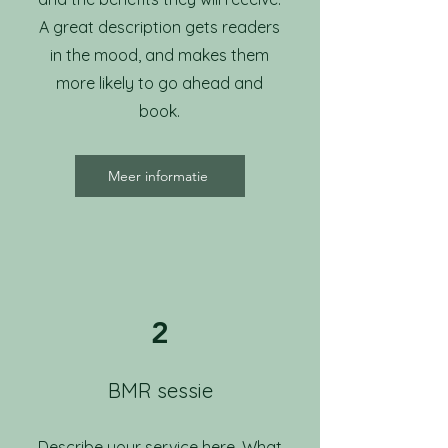
A great description gets readers
in the mood, and makes them
more likely to go ahead and
book.
Meer informatie
2
BMR sessie
Describe your service here. What