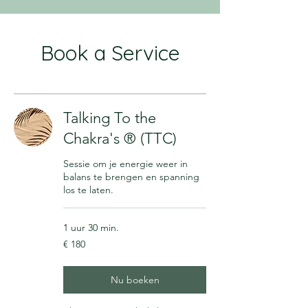
Book a Service
Talking To the
Chakra's ® (TTC)
Sessie om je energie weer in
balans te brengen en spanning
los te laten.
1 uur 30 min.
180
€ 180
euro
Nu boeken